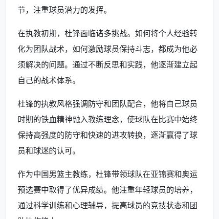
节，注重球员潜力的发挥。
在执教初期，杜锋面临诸多挑战。如何将个人经验转
化为团队战术，如何激励球员保持斗志，都成为他必
须解决的问题。通过不断反思和实践，他逐渐建立起
自己的战术体系。
杜锋的执教风格强调防守和团队配合，他将自己球员
时期的铁血精神融入教练理念，使球队在比赛中始终
保持高强度的防守和快速的进攻转换，逐渐赢得了球
员和球迷的认可。
作为中国男篮主教练，杜锋带领球队在亚锦赛和奥运
预选赛中取得了优异成绩。他注重年轻球员的培养，
通过科学训练和心理辅导，提高球员的竞技状态和团