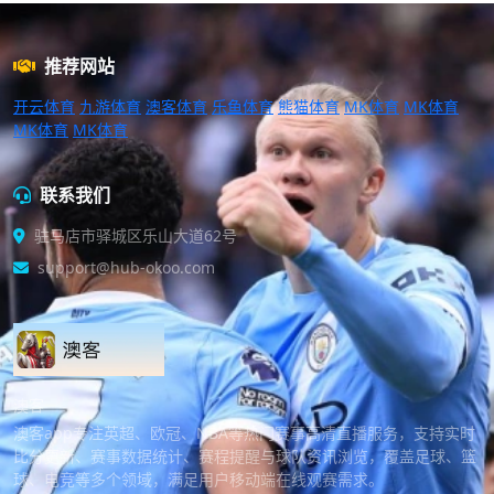
推荐网站
开云体育
九游体育
澳客体育
乐鱼体育
熊猫体育
MK体育
MK体育
MK体育
MK体育
联系我们
驻马店市驿城区乐山大道62号
support@hub-okoo.com
澳客
澳客app专注英超、欧冠、NBA等热门赛事高清直播服务，支持实时
比分更新、赛事数据统计、赛程提醒与球队资讯浏览，覆盖足球、篮
球、电竞等多个领域，满足用户移动端在线观赛需求。