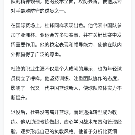
队的精神领袖。他的技术全面，攻防兼备，使他成为
对手最难防守的球员之一。
在国际赛场上，杜锋同样表现出色。他代表中国队参
加了亚洲杯、亚运会等多项赛事，并在关键比赛中发
挥重要作用。他的稳定表现和领导能力，使他在队内
外都赢得了广泛的尊重。
杜锋的职业生涯不仅是个人成就的展示，也为年轻球
员树立了榜样。他坚持训练、注重团队协作的态度，
影响了一代又一代中国篮球新人，使球队整体实力不
断提升。
退役后，杜锋没有离开篮球，而是选择转型成为教
练。他从助理教练做起，虚心学习战术布置和管理经
验，逐步形成自己的执教风格。他善于分析比赛细