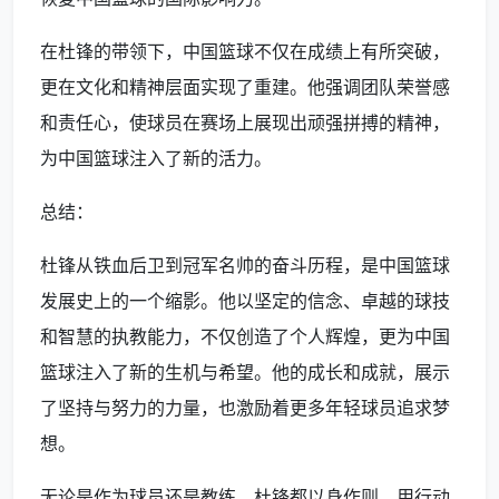
在杜锋的带领下，中国篮球不仅在成绩上有所突破，
更在文化和精神层面实现了重建。他强调团队荣誉感
和责任心，使球员在赛场上展现出顽强拼搏的精神，
为中国篮球注入了新的活力。
总结：
杜锋从铁血后卫到冠军名帅的奋斗历程，是中国篮球
发展史上的一个缩影。他以坚定的信念、卓越的球技
和智慧的执教能力，不仅创造了个人辉煌，更为中国
篮球注入了新的生机与希望。他的成长和成就，展示
了坚持与努力的力量，也激励着更多年轻球员追求梦
想。
无论是作为球员还是教练，杜锋都以身作则，用行动