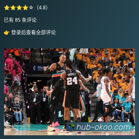
⭐⭐⭐⭐☆（4.8）
已有 85 条评论
👉 登录后查看全部评论